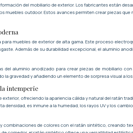
nsformación del mobiliario de exterior. Los fabricantes están
 los muebles outdoor. Estos avances permiten crear piezas que 
moderna
a para muebles de exterior de alta gama. Este proceso electroq
sgaste. Además de su durabilidad excepcional, el aluminio an
del aluminio anodizado para crear piezas de mobiliario con l
 la gravedad y añadiendo un elemento de sorpresa visual a los
 la intemperie
exterior, ofreciendo la apariencia cálida y natural del ratán trad
 alta densidad, es inmune a la humedad, los rayos UV y los cambi
 combinaciones de colores con el ratán sintético, creando tex
 de comedor, el ratán sintético ofrece una versatilidad estilísti