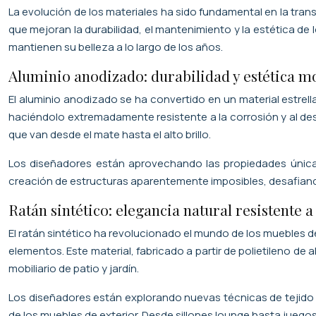
La evolución de los materiales ha sido fundamental en la tra
que mejoran la durabilidad, el mantenimiento y la estética de
mantienen su belleza a lo largo de los años.
Aluminio anodizado: durabilidad y estética 
El aluminio anodizado se ha convertido en un material estrell
haciéndolo extremadamente resistente a la corrosión y al de
que van desde el mate hasta el alto brillo.
Los diseñadores están aprovechando las propiedades únicas 
creación de estructuras aparentemente imposibles, desafiando
Ratán sintético: elegancia natural resistente a
El ratán sintético ha revolucionado el mundo de los muebles de 
elementos. Este material, fabricado a partir de polietileno de
mobiliario de patio y jardín.
Los diseñadores están explorando nuevas técnicas de tejido y
de los muebles de exterior. Desde sillones lounge hasta juegos