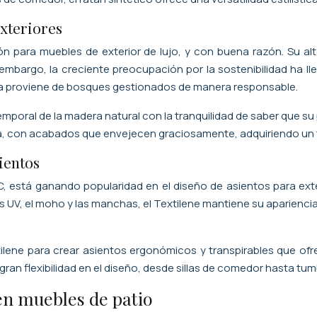
exteriores
ón para muebles de exterior de lujo, y con buena razón. Su a
in embargo, la creciente preocupación por la sostenibilidad ha
ra proviene de bosques gestionados de manera responsable.
mporal de la madera natural con la tranquilidad de saber que s
eca, con acabados que envejecen graciosamente, adquiriendo un 
ientos
PVC, está ganando popularidad en el diseño de asientos para ex
yos UV, el moho y las manchas, el Textilene mantiene su aparien
ilene para crear asientos ergonómicos y transpirables que ofre
ran flexibilidad en el diseño, desde sillas de comedor hasta tu
 en muebles de patio