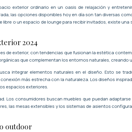
pacio exterior ordinario en un oasis de relajación y entrete
rada, las opciones disponibles hoy en día son tan diversas c
e libre o un espacio de lounge para recibir invitados, existe u
terior 2024
les de exterior, con tendencias que fusionan la estética contem
rgánicas que complementan los entornos naturales, creando una 
busca integrar elementos naturales en el diseño. Esto se t
na conexión más estrecha con la naturaleza. Los diseños inspi
os espacios exteriores.
idad. Los consumidores buscan muebles que puedan adaptarse 
ulares, las mesas extensibles y los sistemas de asientos configu
io outdoor