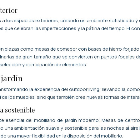
terior
banos a los espacios exteriores, creando un ambiente sofisticado
ue celebran las imperfecciones y la pátina del tiempo. El contr
esta en piezas como mesas de comedor con bases de hierro forjado
narias de gran tamaño que se convierten en puntos focales del e
 selección y combinación de elementos.
 jardín
ansformando la experiencia del outdoor living, llevando la comodi
ad de los muebles, sino que también crea nuevas formas de inter
a sostenible
te esencial del mobiliario de jardín moderno. Mesas de cent
o una ambientación suave y sostenible para las noches al aire 
 una mayor flexibilidad en la disposición del mobiliario.