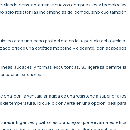
 desarrollando constantemente nuevos compuestos y tecnologías
no solo resisten las inclemencias del tiempo, sino que también
uímico crea una capa protectora en la superficie del aluminio,
odizado ofrece una estética moderna y elegante, con acabados
íneas audaces y formas escultóricas. Su ligereza permite la
 espacios exteriores.
icional con la ventaja añadida de una resistencia superior a los
os de temperatura, lo que lo convierte en una opción ideal para
turas intrigantes y patrones complejos que elevan la estética
ca que se adapta a una amplia gama de estilos decorativos.