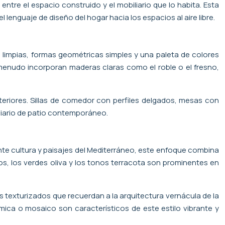
ntre el espacio construido y el mobiliario que lo habita. Esta
lenguaje de diseño del hogar hacia los espacios al aire libre.
 limpias, formas geométricas simples y una paleta de colores
a menudo incorporan maderas claras como el roble o el fresno,
teriores. Sillas de comedor con perfiles delgados, mesas con
iliario de patio contemporáneo.
ante cultura y paisajes del Mediterráneo, este enfoque combina
dos, los verdes oliva y los tonos terracota son prominentes en
exturizados que recuerdan a la arquitectura vernácula de la
ica o mosaico son característicos de este estilo vibrante y