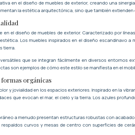
tiva en el diseño de muebles de exterior, creando una sinergia e
entan la estética arquitectónica, sino que también extienden el 
nalidad
 en el diseño de muebles de exterior. Caracterizado por líneas
r la estética. Los muebles inspirados en el diseño escandinavo 
 tierra.
 versátiles que se integran fácilmente en diversos entornos ex
 rectas son ejemplos de cómo este estilo se manifiesta en el mob
 formas orgánicas
or y jovialidad en los espacios exteriores. Inspirado en la vibr
ces que evocan el mar, el cielo y la tierra. Los azules profun
oráneo a menudo presentan estructuras robustas con acabados t
n respaldos curvos y mesas de centro con superficies de cerám